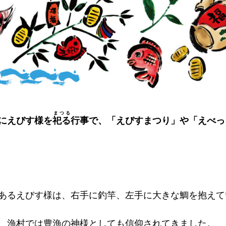
まつる
にえびす様を
祀る
行事で、「えびすまつり」や「えべっ
あるえびす様は、右手に釣竿、左手に大きな鯛を抱えて
、漁村では豊漁の神様としても信仰されてきました。