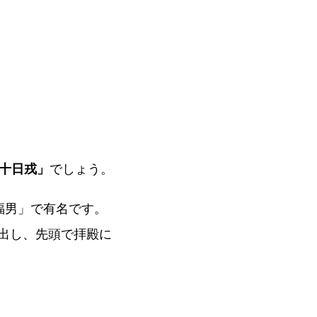
十日
戎
」
でしょう。
福男」で有名です。
り出し、先頭で拝殿に