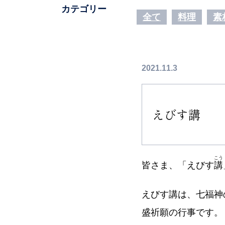
カテゴリー
全て
料理
素
2021.11.3
えびす講
こう
皆さま、「えびす
講
えびす講は、七福神
盛祈願の行事です。