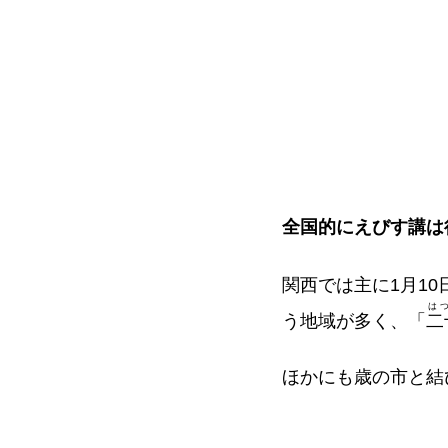
全国的にえびす講は
関西では主に1月1
は
う地域が多く、「
二
ほかにも歳の市と結