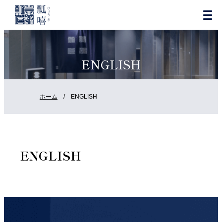
ENGLISH
ホーム
/
ENGLISH
ENGLISH